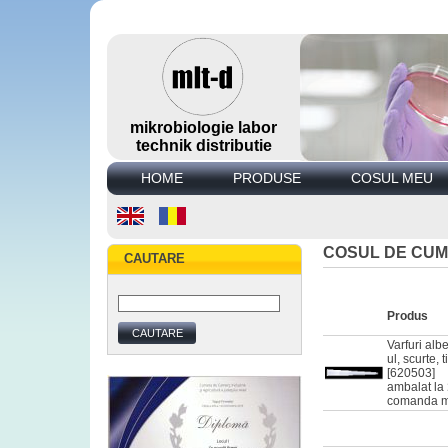
mikrobiologie labor
technik distributie
HOME
PRODUSE
COSUL MEU
COSUL DE CUM
CAUTARE
Produs
Varfuri alb
ul, scurte, 
[620503]
ambalat la
comanda mi