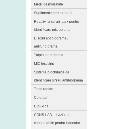
Medii deshidratate
Suplimente pentru medii
Reactivi si seruri latex pentru
identificare microbiana
Discuri antibiograma /
antifungigrama
Tulpini de referinta
MIC test strip
Sisteme biochimice de
identificare si/sau antibiograma
Teste rapide
Coloratii
Dip-Slide
CONS-LAB - divizia de
consumabile pentru laborator