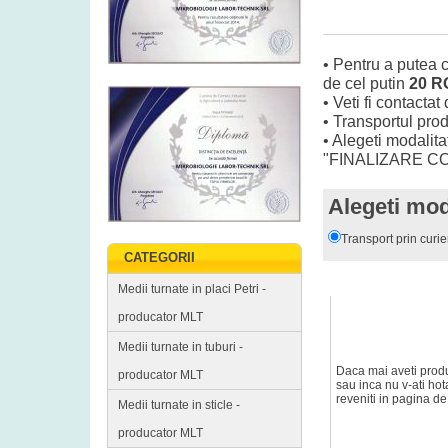
• Pentru a putea
de cel putin
20 
• Veti fi contact
• Transportul pro
• Alegeti modalita
"FINALIZARE 
Alegeti moda
Transport prin curi
CATEGORII
Medii turnate in placi Petri -
producator MLT
CONTINUA C
Medii turnate in tuburi -
Daca mai aveti prod
producator MLT
sau inca nu v-ati ho
reveniti in pagina d
Medii turnate in sticle -
producator MLT