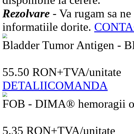
Rezolvare
- Va rugam sa ne 
informatiile dorite.
CONTA
Bladder Tumor Antigen 
55.50
RON+TVA/unitate
DETALII
COMANDA
FOB - DIMA® hemoragii o
5.35
RON+TVA/unitate