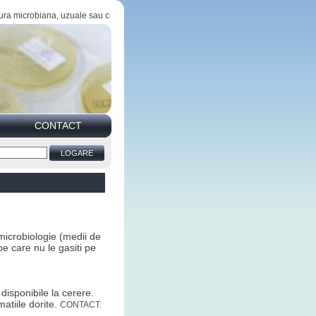
 microbiana, uzuale sau cromogene, ideale pentru orice laborator de microbiologie (a
CONTACT
microbiologie (medii de
pe care nu le gasiti pe
isponibile la cerere.
atiile dorite.
CONTACT.