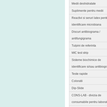
Medii deshidratate
Suplimente pentru medii
Reactivi si seruri latex pent
identificare microbiana
Discuri antibiograma /
antifungigrama
Tulpini de referinta
MIC test strip
Sisteme biochimice de
identificare si/sau antibio
Teste rapide
Coloratii
Dip-Slide
CONS-LAB - divizia de
consumabile pentru labora