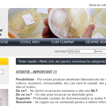
Medii de cultura
or
e
DUSE
COSUL MEU
CUM CUMPAR
DESPRE NOI
cont nou?
Teste rapide / Altele (clic aici pentru revenirea la categorie)
ATENTIE - IMPORTANT !!!
Posibilitate
- Pot exista produse destinate laboratorului de 
cultura, accesorii, consumabile, etc.) pe care le cautati, dar 
site-ul nostru.
De ce?
- Nu dorim incarcarea excesiva a site-ului
MLT
.
De ce nu?
- Un site prea incarcat se deschide greu.
Sugestie
- Produsele cautate de dumneavoastra ar putea fi d
Rezolvare
- Va rugam sa ne contactati pentru a obtine inform